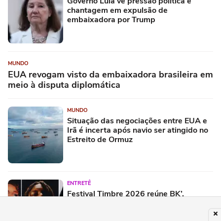
Governo Lula vê pressão política e
chantagem em expulsão de
embaixadora por Trump
MUNDO
EUA revogam visto da embaixadora brasileira em
meio à disputa diplomática
MUNDO
Situação das negociações entre EUA e
Irã é incerta após navio ser atingido no
Estreito de Ormuz
ENTRETÊ
Festival Timbre 2026 reúne BK’,
AJULLIACOSTA e NandaTsunami em
encontro de diferentes gerações do rap