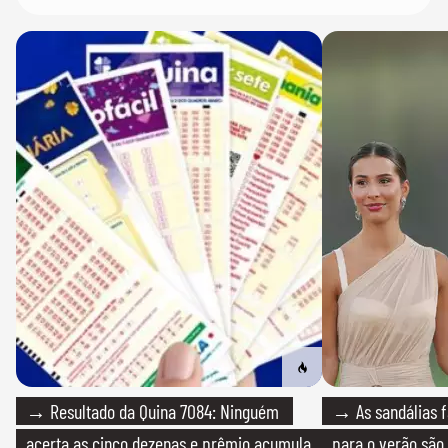
→ Resultado da Quina 7084: Ninguém
→ As sandálias f
acerta as cinco dezenas e prêmio acumula
para o verão são 