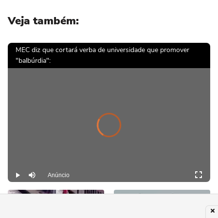
Veja também:
MEC diz que cortará verba de universidade que promover
"balbúrdia":
Vi
e
o
a
y
i
l
o
a
n
d
er
Pl
g.
s
di
Anúncio
Play
Mutar