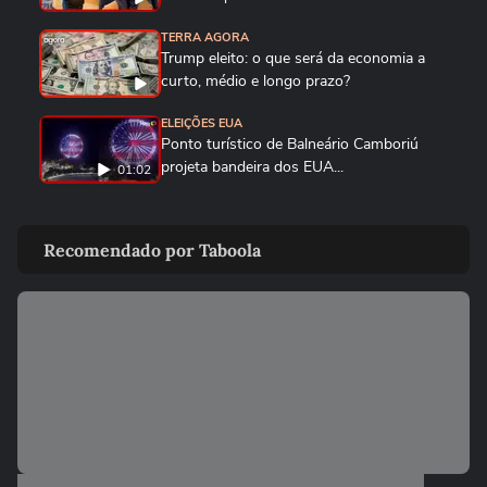
TERRA AGORA
Trump eleito: o que será da economia a
curto, médio e longo prazo?
ELEIÇÕES EUA
Ponto turístico de Balneário Camboriú
projeta bandeira dos EUA...
01:02
ELEIÇÕES EUA
Americanos celebram fim da eleição,
Recomendado por Taboola
comentam vitória de Trump e o...
ELEIÇÕES EUA
Deputado parabeniza Trump por vitória
durante discurso em inglês...
01:33
TERRA AGORA
Com foco em economia e imigração,
Donald Trump promete ‘curar’ EUA
TERRA AGORA