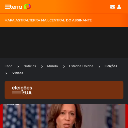
MAPA ASTRAL
TERRA MAIL
CENTRAL DO ASSINANTE
Capa
Notícias
Mundo
Estados Unidos
Eleições
Videos
Ops!
Não foi possível reproduzir o vídeo