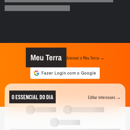
“Os brasileiros gostam e confiam no
Trump”, diz jornalista nos EUA
ELEIÇÕES EUA
Biden garante transição pacífica e pede
fim da polarização em 1º...
ENTRETÊ
Jojo Todynho analisa vitória de Trump,
critica geração atual e...
Meu Terra
Acessar o Meu Terra →
ELEIÇÕES EUA
Brasileiros esperam melhorias com Trump
no poder e não temem...
ELEIÇÕES EUA
Kamala Harris faz primeiro discurso após
O ESSENCIAL DO DIA
Editar interesses →
derrota e diz que é...
ELEIÇÕES EUA
Trump aparece dançando ao som de
Village People após discurso da...