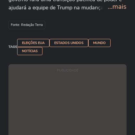
...mais
ajudará a equipe de Trump na mudança. Após
uma corrida acirrada, o republicano Donald
Trump venceu com votos populares e número de
Fonte: Redação Terra
delegados. Reprodução/Kamala Harris/Youtube
ELEIÇÕES EUA
ESTADOS UNIDOS
MUNDO
TAGS
NOTÍCIAS
PUBLICIDADE