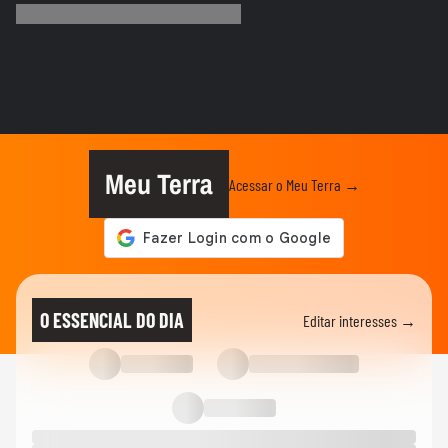
Trump”, diz jornalista nos EUA
ELEIÇÕES EUA
Biden garante transição pacífica e pede
fim da polarização em 1º...
ENTRETÊ
Jojo Todynho analisa vitória de Trump,
critica geração atual e...
Meu Terra
Acessar o Meu Terra →
ELEIÇÕES EUA
Brasileiros esperam melhorias com Trump
no poder e não temem...
ELEIÇÕES EUA
Kamala Harris faz primeiro discurso após
O ESSENCIAL DO DIA
Editar interesses →
derrota e diz que é...
ELEIÇÕES EUA
Trump aparece dançando ao som de
Village People após discurso da...