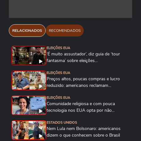
Megan Varner/Getty Images
Jabin Botsford/The Washington Post via Getty
Images
RELACIONADOS
RECOMENDADOS
Ash Ponders for The Washington Post via Getty
ELEIÇÕES EUA
Images
‘É muito assustador’, diz guia de ‘tour
fantasma’ sobre eleições...
Anna Moneymaker/Getty Images
ELEIÇÕES EUA
Preços altos, poucas compras e lucro
reduzido: americanos reclamam...
ELEIÇÕES EUA
Comunidade religiosa e com pouca
tecnologia nos EUA opta por não...
ESTADOS UNIDOS
Nem Lula nem Bolsonaro: americanos
dizem o que conhecem sobre o Brasil