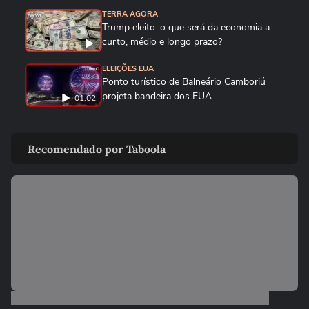
TERRA AGORA
Trump eleito: o que será da economia a
curto, médio e longo prazo?
ELEIÇÕES EUA
Ponto turístico de Balneário Camboriú
projeta bandeira dos EUA...
01:02
ELEIÇÕES EUA
Americanos celebram fim da eleição,
Recomendado por Taboola
comentam vitória de Trump e o...
ELEIÇÕES EUA
Deputado parabeniza Trump por vitória
durante discurso em inglês...
01:33
TERRA AGORA
Com foco em economia e imigração,
Donald Trump promete ‘curar’ EUA
TERRA AGORA
“Os brasileiros gostam e confiam no