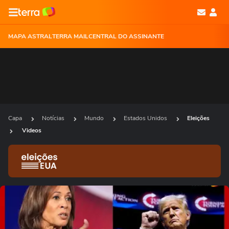
MAPA ASTRAL
TERRA MAIL
CENTRAL DO ASSINANTE
Capa
Notícias
Mundo
Estados Unidos
Eleições
Videos
Ops!
Não foi possível reproduzir o vídeo