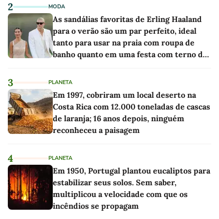
2
MODA
As sandálias favoritas de Erling Haaland
para o verão são um par perfeito, ideal
tanto para usar na praia com roupa de
banho quanto em uma festa com terno de
linho
3
PLANETA
Em 1997, cobriram um local deserto na
Costa Rica com 12.000 toneladas de cascas
de laranja; 16 anos depois, ninguém
reconheceu a paisagem
4
PLANETA
Em 1950, Portugal plantou eucaliptos para
estabilizar seus solos. Sem saber,
multiplicou a velocidade com que os
incêndios se propagam