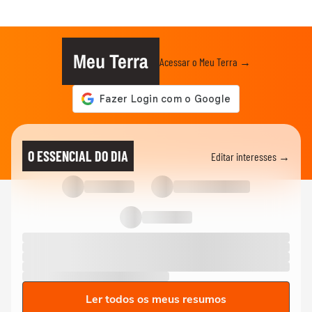
Meu Terra
Acessar o Meu Terra →
O ESSENCIAL DO DIA
Editar interesses →
Ler todos os meus resumos