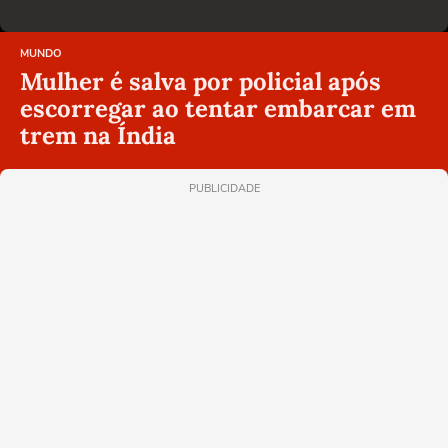
MUNDO
Mulher é salva por policial após
escorregar ao tentar embarcar em
trem na Índia
PUBLICIDADE