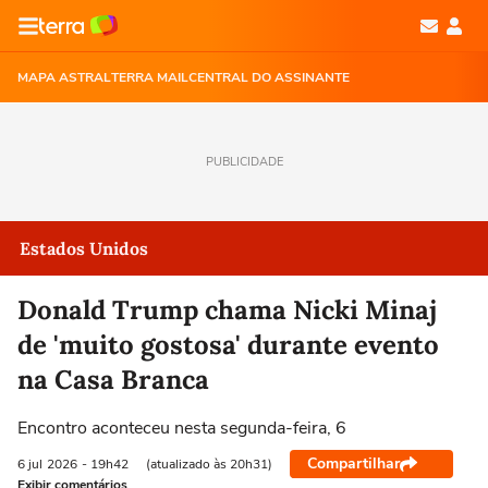
MAPA ASTRAL
TERRA MAIL
CENTRAL DO ASSINANTE
PUBLICIDADE
Estados Unidos
Donald Trump chama Nicki Minaj
de 'muito gostosa' durante evento
na Casa Branca
Encontro aconteceu nesta segunda-feira, 6
Compartilhar
6 jul
2026
- 19h42
(atualizado às 20h31)
Exibir comentários