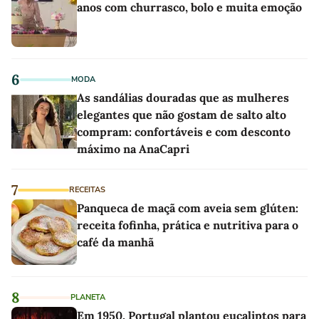
anos com churrasco, bolo e muita emoção
6
MODA
As sandálias douradas que as mulheres
elegantes que não gostam de salto alto
compram: confortáveis e com desconto
máximo na AnaCapri
7
RECEITAS
Panqueca de maçã com aveia sem glúten:
receita fofinha, prática e nutritiva para o
café da manhã
8
PLANETA
Em 1950, Portugal plantou eucaliptos para