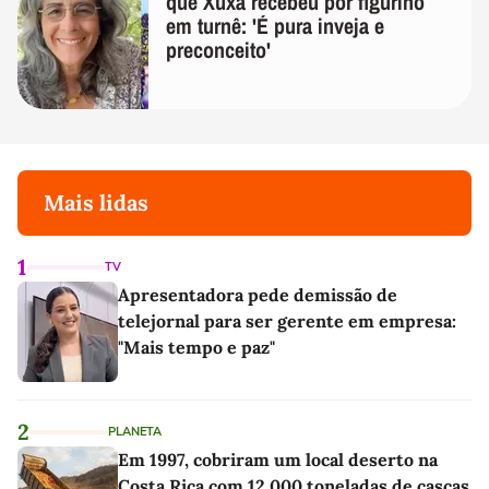
que Xuxa recebeu por figurino
em turnê: 'É pura inveja e
preconceito'
Mais lidas
1
TV
Apresentadora pede demissão de
telejornal para ser gerente em empresa:
"Mais tempo e paz"
2
PLANETA
Em 1997, cobriram um local deserto na
Costa Rica com 12.000 toneladas de cascas