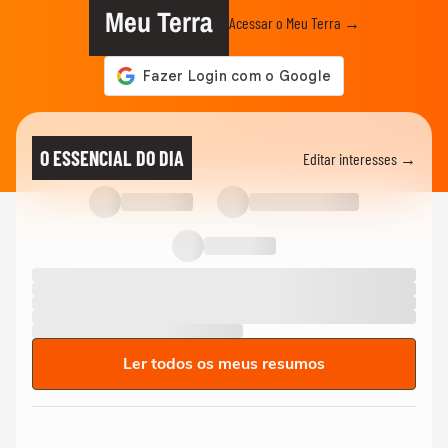
Meu Terra
Acessar o Meu Terra →
O ESSENCIAL DO DIA
Editar interesses →
Ler todos os meus resumos