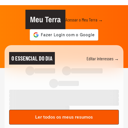
Meu Terra
Acessar o Meu Terra →
O ESSENCIAL DO DIA
Editar interesses →
Ler todos os meus resumos