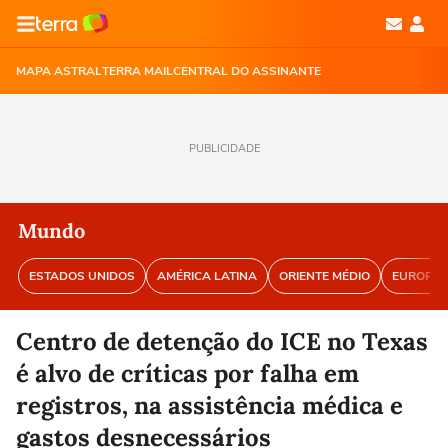
MAPA ASTRAL
TERRA MAIL
CENTRAL DO ASSINANTE
PUBLICIDADE
Mundo
ESTADOS UNIDOS
AMÉRICA LATINA
ORIENTE MÉDIO
EUROPA
Centro de detenção do ICE no Texas
é alvo de críticas por falha em
registros, na assistência médica e
gastos desnecessários