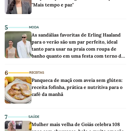
"Mais tempo e paz"
5
MODA
As sandálias favoritas de Erling Haaland
para o verão são um par perfeito, ideal
tanto para usar na praia com roupa de
banho quanto em uma festa com terno de
linho
6
RECEITAS
Panqueca de maçã com aveia sem glúten:
receita fofinha, prática e nutritiva para o
café da manhã
7
SAÚDE
Mulher mais velha de Goiás celebra 108