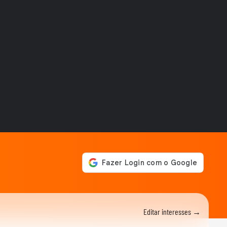
MUNDO
Nasa estima que quase 60
mil prédios foram
danificados ou...
MUNDO
Cadelinha presa sob
escombros de terremotos
na Venezuela é...
NOTÍCIAS
Flávio Bolsonaro mostra
encontro na Argentina com
Javier Milei,...
MUNDO
Criança é resgatada com
vida seis dias após
terremotos devastarem...
MUNDO
Cachorrinho é resgatado
com vida sob escombros de
prédio após...
POLÍTICA
Editar interesses →
Antes de encontro com