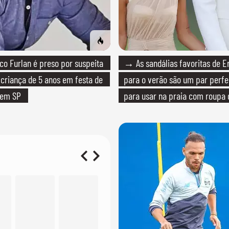
o Furlan é preso por suspeita
→ As sandálias favoritas de E
 criança de 5 anos em festa de
para o verão são um par perfei
 em SP
para usar na praia com roupa
quanto em uma festa com tern