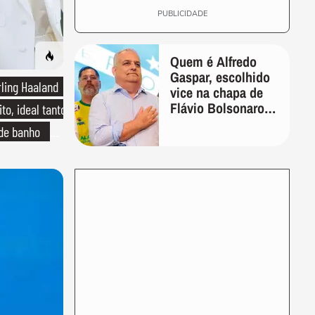
PUBLICIDADE
Quem é Alfredo
Gaspar, escolhido
rling Haaland
vice na chapa de
Flávio Bolsonaro
to, ideal tanto
para presidente
 de banho
o de linho