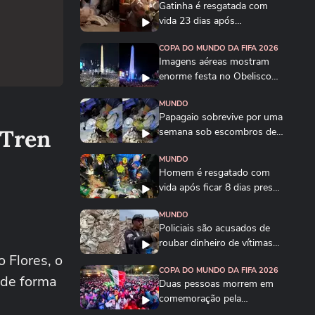
Gatinha é resgatada com
vida 23 dias após
terremotos na Venezuela:...
COPA DO MUNDO DA FIFA 2026
Imagens aéreas mostram
enorme festa no Obelisco
após classificação...
MUNDO
Papagaio sobrevive por uma
 Tren
semana sob escombros de
prédio e é...
MUNDO
Homem é resgatado com
vida após ficar 8 dias preso
sob escombros...
MUNDO
Policiais são acusados de
roubar dinheiro de vítimas
 Flores, o
de terremotos...
COPA DO MUNDO DA FIFA 2026
 de forma
Duas pessoas morrem em
comemoração pela
classificação do México às...