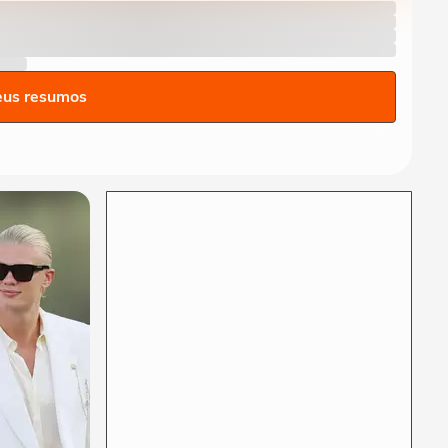
Milei, Flávio Bolsonaro diz
que brasileiros...
MUNDO
Homem é resgatado com
vida após 106 horas preso
eus resumos
em escombros na...
AMÉRICA LATINA
Missão Venezuela: veja
imagens da atuação de
bombeiros brasileiros...
MUNDO
Bebê nasce em meio aos
escombros após terremoto
na Venezuela