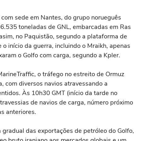
preso pelo ICE
sa, com sede em Nantes, do grupo norueguês
76.535 toneladas de GNL, embarcadas em Ras
Qasim, no Paquistão, segundo a plataforma de
o início da guerra, incluindo o Mraikh, apenas
xaram o Golfo com carga, segundo a Kpler.
arineTraffic, o tráfego no estreito de Ormuz
ta, com diversos navios atravessando a
tidos. Às 10h30 GMT (início da tarde no
is travessias de navios de carga, número próximo
s anteriores.
 gradual das exportações de petróleo do Golfo,
eo bruto iraniano aos mercados globais e um