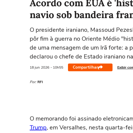
Acordo com EUA é 'histó
navio sob bandeira fr
O presidente iraniano, Massoud Pezes
pôr fim à guerra no Oriente Médio "his
de uma mensagem de um Irã forte: a p
declarou o chefe de Estado iraniano nas
Compartilhar
18 jun
2026
- 10h55
Exibir co
Por:
RFI
O memorando foi assinado eletronica
Trump
, em Versalhes, nesta quarta-fe