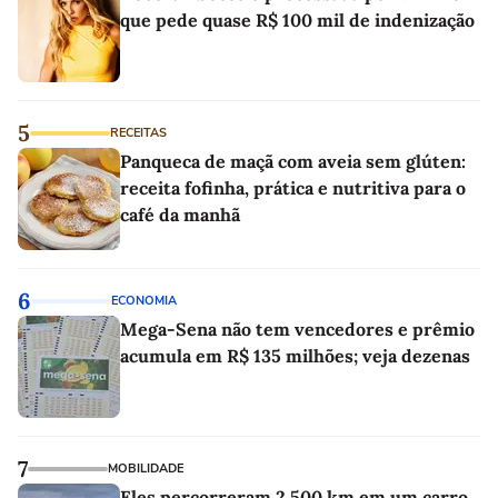
que pede quase R$ 100 mil de indenização
5
RECEITAS
Panqueca de maçã com aveia sem glúten:
receita fofinha, prática e nutritiva para o
café da manhã
6
ECONOMIA
Mega-Sena não tem vencedores e prêmio
acumula em R$ 135 milhões; veja dezenas
7
MOBILIDADE
Eles percorreram 2.500 km em um carro