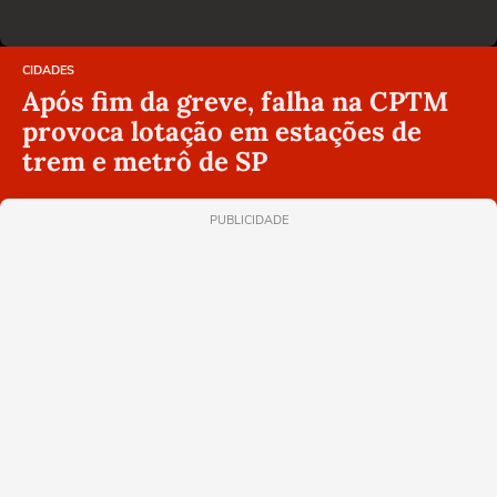
CIDADES
Após fim da greve, falha na CPTM
provoca lotação em estações de
trem e metrô de SP
PUBLICIDADE