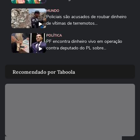
MUNDO
Policiais são acusados de roubar dinheiro
de vítimas de terremotos...
POLÍTICA
PF encontra dinheiro vivo em operação
contra deputado do PL sobre...
POLÍTICA
Operação desmantela esquema de
Recomendado por Taboola
lavagem de dinheiro por meio de...
POLÍTICA
Vereador do PT era dono de 13 ônibus e
atuava em esquema ligado ao...
JUSTIÇA
Justiça condena mulher a mais de 66 anos
por envenenar ovo de...
NOTÍCIAS