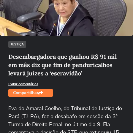
Não foi possível reproduzir o vídeo
Tentar novamente
JUSTIÇA
Desembargadora que ganhou R$ 91 mil
em mês diz que fim de penduricalhos
levará juízes a ‘escravidão’
Exibir comentários
Compartilhar
Eva do Amaral Coelho, do Tribunal de Justiça do
Pará (TJ-PA), fez o desabafo em sessão da 3ª
Turma de Direito Penal, no último dia 9. Ela
comentava a decisão do STF, que extinguiu 15