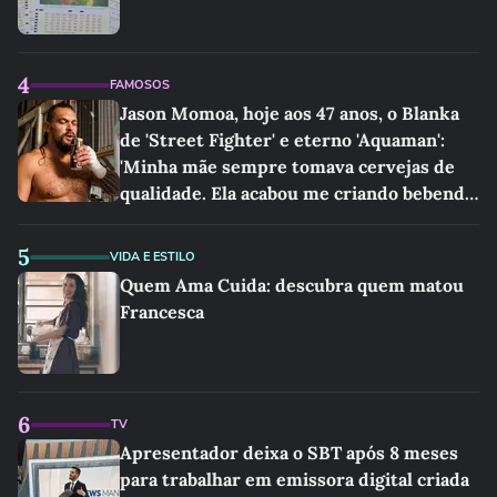
4
FAMOSOS
Jason Momoa, hoje aos 47 anos, o Blanka
de 'Street Fighter' e eterno 'Aquaman':
'Minha mãe sempre tomava cervejas de
qualidade. Ela acabou me criando bebendo
as melhores'
5
VIDA E ESTILO
Quem Ama Cuida: descubra quem matou
Francesca
6
TV
Apresentador deixa o SBT após 8 meses
para trabalhar em emissora digital criada