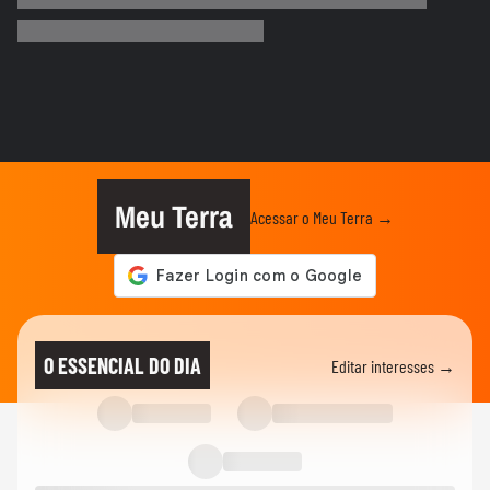
Moraes autoriza depoimento de Bolsonaro
em casa sobre arma...
JUSTIÇA
'Vítima foi humilhada', diz Moraes em
julgamento que anulou...
JUSTIÇA
'Vergonha para a família desse advogado',
diz Moraes em julgamento...
Meu Terra
Acessar o Meu Terra →
NOTÍCIAS
Primeira Turma do STF fixa pena de
Eduardo Bolsonaro por coação em...
NOTÍCIAS
Primeira Turma do STF condena por
O ESSENCIAL DO DIA
Editar interesses →
unanimidade Eduardo Bolsonaro...
NOTÍCIAS
Desembargador aponta uso de IA após
advogado apresentar...