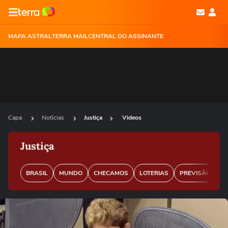
MAPA ASTRAL
TERRA MAIL
CENTRAL DO ASSINANTE
Capa
Notícias
Justiça
Videos
Justiça
BRASIL
MUNDO
CHECAMOS
LOTERIAS
PREVISÃO DO 
Ops!