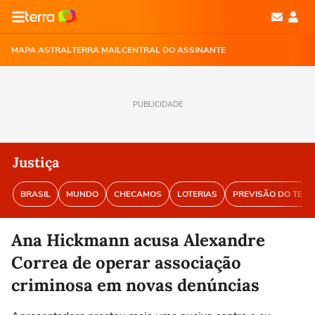
MAPA ASTRAL
TERRA MAIL
CENTRAL DO ASSINANTE
PUBLICIDADE
Justiça
BRASIL
MUNDO
CHECAMOS
LOTERIAS
PREVISÃO DO TEM
Ana Hickmann acusa Alexandre
Correa de operar associação
criminosa em novas denúncias