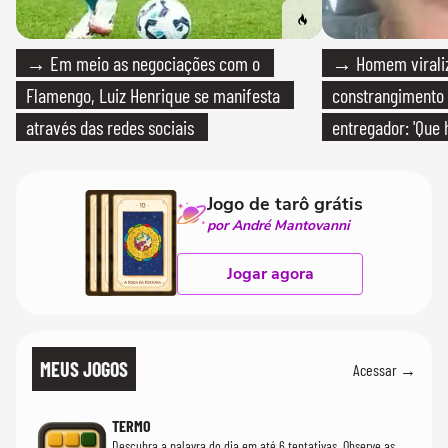
→ Em meio as negociações com o
→ Homem viraliz
Flamengo, Luiz Henrique se manifesta
constrangimento
através das redes sociais
entregador: 'Que 
Jogo de tarô grátis
por André Mantovanni
Jogar agora
MEUS JOGOS
Acessar →
TERMO
Descubra a palavra do dia em até 6 tentativas. Observe as