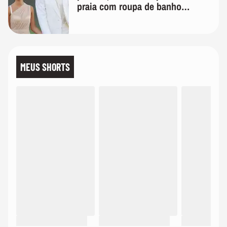
praia com roupa de banho
quanto em uma festa com terno
de linho
MEUS SHORTS