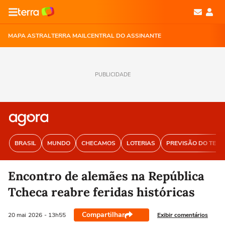
MAPA ASTRAL
TERRA MAIL
CENTRAL DO ASSINANTE
PUBLICIDADE
BRASIL
MUNDO
CHECAMOS
LOTERIAS
PREVISÃO DO TEM
Encontro de alemães na República
Tcheca reabre feridas históricas
Compartilhar
Exibir comentários
20 mai
2026
- 13h55