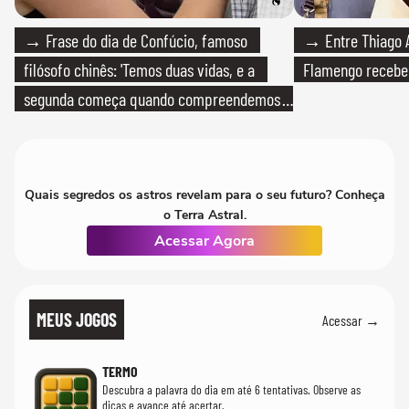
→ Frase do dia de Confúcio, famoso
→ Entre Thiago A
filósofo chinês: 'Temos duas vidas, e a
Flamengo recebeu
segunda começa quando compreendemos
que só temos uma'
Quais segredos os astros revelam para o seu futuro? Conheça
o Terra Astral.
Acessar Agora
MEUS JOGOS
Acessar →
TERMO
Descubra a palavra do dia em até 6 tentativas. Observe as
dicas e avance até acertar.