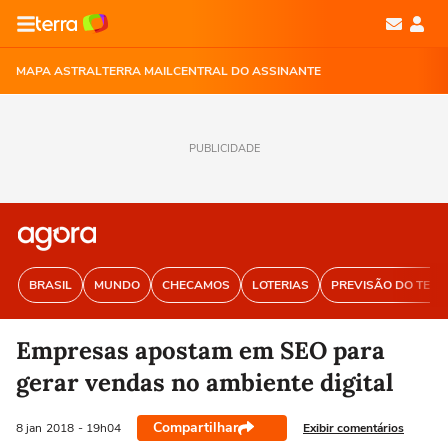
MAPA ASTRAL
TERRA MAIL
CENTRAL DO ASSINANTE
PUBLICIDADE
BRASIL
MUNDO
CHECAMOS
LOTERIAS
PREVISÃO DO TEM
Empresas apostam em SEO para
gerar vendas no ambiente digital
Compartilhar
Exibir comentários
8 jan
2018
- 19h04