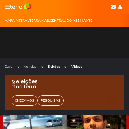
MAPA ASTRAL
TERRA MAIL
CENTRAL DO ASSINANTE
Capa
Notícias
Eleições
Videos
CHECAMOS
PESQUISAS
Ops!