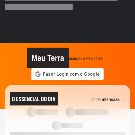
a púlpito de Haddad...
ELEIÇÕES
Marina Silva pede que debate entre
Tarcísio e Haddad não seja...
ELEIÇÕES
Cinegrafista da GloboNews é retirado da
cobertura de debate na...
Meu Terra
Acessar o Meu Terra →
ELEIÇÕES
Tarcísio de Freitas diz querer ‘prestar
contas’ em debate com...
ELEIÇÕES
Haddad diz acreditar em ‘debate de alto
O ESSENCIAL DO DIA
Editar interesses →
nível’ com Tarcísio e...
ELEIÇÕES
Governo de São Paulo: veja por que
debate na Band só vai ter...