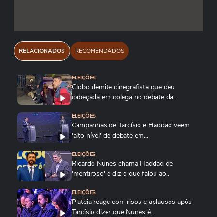
Sergipe afirmou que o Departamento de
Homicídios e Proteção à Pessoa (DHPP)
investigará o caso.
RELACIONADOS
RECOMENDADOS
Reprodução/ candisseprefeita13/ Instagram
ELEIÇÕES
Reprodução/ flaviodireitase/ Instagram
Globo demite cinegrafista que deu
cabeçada em colega no debate da...
ELEIÇÕES
Campanhas de Tarcísio e Haddad veem
'alto nível' de debate em...
ELEIÇÕES
Ricardo Nunes chama Haddad de
'mentiroso' e diz o que falou ao...
ELEIÇÕES
Plateia reage com risos e aplausos após
Tarcísio dizer que Nunes é...