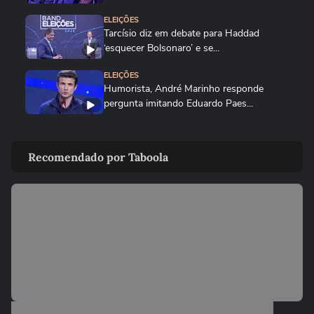
ELEIÇÕES
Tarcísio diz em debate para Haddad
‘esquecer Bolsonaro’ e se...
ELEIÇÕES
Humorista, André Marinho responde
pergunta imitando Eduardo Paes...
PARANÁ
Sandro Alex critica Moro por não ir ao
Recomendado por Taboola
debate da Band no Paraná:...
ELEIÇÕES
Derrite diz que críticas de Haddad em
debate são ‘motivo de...
ELEIÇÕES
Em debate na Band, Derrite diz que
Haddad criou ‘bolsa crack’ em...
ELEIÇÕES
Sinal de positivo e bate-papo: Tarcísio vai