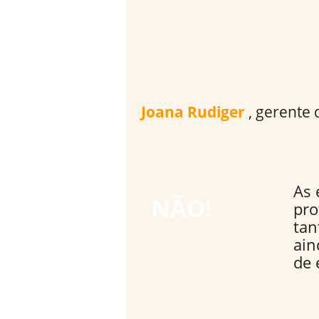
Joana Rudiger
, gerente 
As 
NÃO!
pro
tan
ain
de 