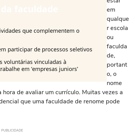
estar
 da faculdade
em
qualque
r escola
tividades que complementem o
ou
faculda
m participar de processos seletivos
de,
s voluntárias vinculadas à
portant
trabalhe em ‘empresas juniors’
o, o
nome
 hora de avaliar um currículo. Muitas vezes a
credencial que uma faculdade de renome pode
PUBLICIDADE