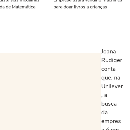
uista seis medalhas
Empresa usará vending machines
da de Matemática
para doar livros a crianças
Joana
Rudiger
conta
que, na
Unilever
, a
busca
da
empres
a é por