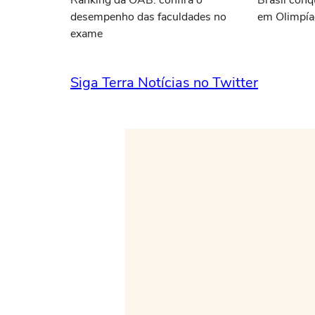
Ranking da OAB: confira o
Brasil conq
desempenho das faculdades no
em Olimpía
exame
Siga Terra Notícias no Twitter