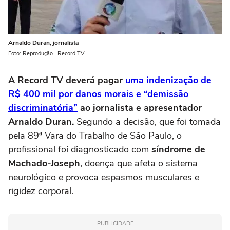
Arnaldo Duran, jornalista
Foto: Reprodução | Record TV
A Record TV deverá pagar
uma indenização de
R$ 400 mil por danos morais e “demissão
discriminatória”
ao jornalista e apresentador
Arnaldo Duran.
Segundo a decisão, que foi tomada
pela
89ª Vara do Trabalho de São Paulo, o
profissional foi diagnosticado com
síndrome de
Machado-Joseph
, doença que afeta o sistema
neurológico e provoca espasmos musculares e
rigidez corporal.
PUBLICIDADE