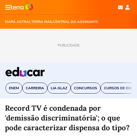
MAPA ASTRAL
TERRA MAIL
CENTRAL DO ASSINANTE
PUBLICIDADE
ENEM
CARREIRA
LIA GLAZ
CONCURSOS
CURSOS DE EXCE
Record TV é condenada por
'demissão discriminatória'; o que
pode caracterizar dispensa do tipo?