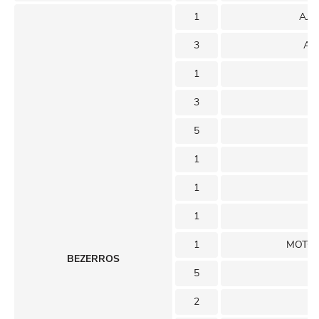
1
AJU
3
AR
1
3
5
1
1
1
1
MOTOR
BEZERROS
5
2