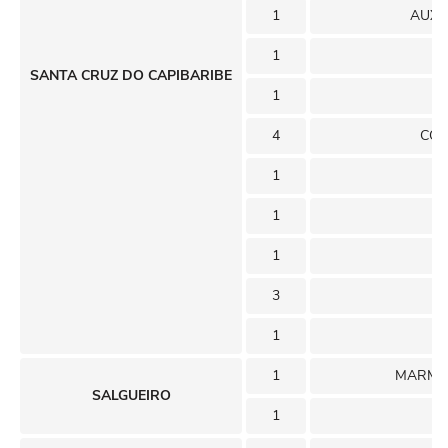
1
AUXI
1
SANTA CRUZ DO CAPIBARIBE
1
4
COS
1
1
1
3
1
1
MARMOR
SALGUEIRO
1