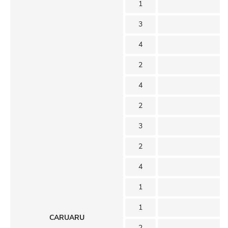
1
3
4
2
4
2
3
2
4
1
1
CARUARU
2