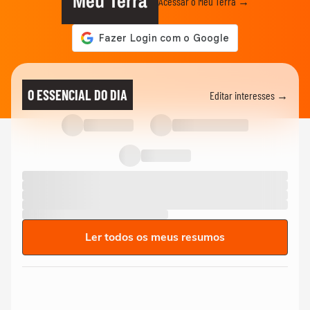
Meu Terra
Acessar o Meu Terra →
O ESSENCIAL DO DIA
Editar interesses →
Ler todos os meus resumos