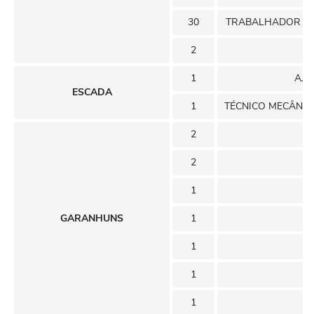
30
TRABALHADOR DE 
2
1
AJU
ESCADA
1
TÉCNICO MECÂNIC
2
2
1
GARANHUNS
1
1
1
1