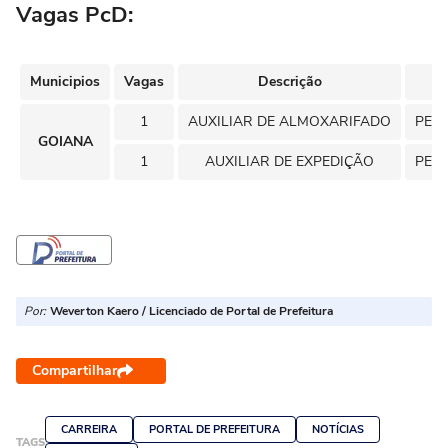
Vagas PcD:
Municipios
Vagas
Descrição
Co
1
AUXILIAR DE ALMOXARIFADO
PER
GOIANA
1
AUXILIAR DE EXPEDIÇÃO
PER
Por:
Weverton Kaero / Licenciado de Portal de Prefeitura
Compartilhar
CARREIRA
PORTAL DE PREFEITURA
NOTÍCIAS
TAGS