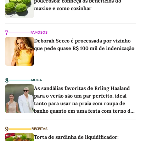
poderosos: conheça os benefícios do
maxixe e como cozinhar
7
FAMOSOS
Deborah Secco é processada por vizinho
que pede quase R$ 100 mil de indenização
8
MODA
As sandálias favoritas de Erling Haaland
para o verão são um par perfeito, ideal
tanto para usar na praia com roupa de
banho quanto em uma festa com terno de
linho
9
RECEITAS
Torta de sardinha de liquidificador: