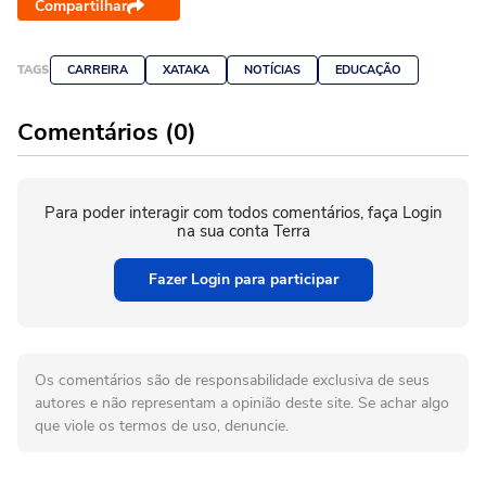
Compartilhar
TAGS
CARREIRA
XATAKA
NOTÍCIAS
EDUCAÇÃO
Comentários (0)
Para poder interagir com todos comentários, faça Login
na sua conta Terra
Fazer Login para participar
Os comentários são de responsabilidade exclusiva de seus
autores e não representam a opinião deste site. Se achar algo
que viole os termos de uso, denuncie.