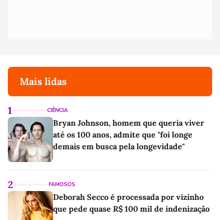
Mais lidas
1
CIÊNCIA
Bryan Johnson, homem que queria viver
até os 100 anos, admite que "foi longe
demais em busca pela longevidade"
2
FAMOSOS
Deborah Secco é processada por vizinho
que pede quase R$ 100 mil de indenização