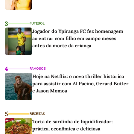
3
FUTEBOL
Jogador do Ypiranga FC fez homenagem
ao entrar com filho em campo meses
antes da morte da criança
4
FAMOSOS
Hoje na Netflix: o novo thriller histórico
para assistir com Al Pacino, Gerard Butler
e Jason Momoa
5
RECEITAS
Torta de sardinha de liquidificador:
prática, econômica e deliciosa