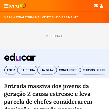
MAPA ASTRAL
TERRA MAIL
CENTRAL DO ASSINANTE
PUBLICIDADE
ENEM
CARREIRA
LIA GLAZ
CONCURSOS
CURSOS DE EXCE
Entrada massiva dos jovens da
geração Z causa estresse e leva
parcela de chefes considerarem