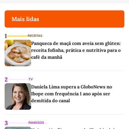
Mais lidas
1
RECEITAS
Panqueca de maçã com aveia sem glúten:
receita fofinha, prática e nutritiva para o
café da manhã
2
TV
Daniela Lima supera a GloboNews no
Ibope com frequência 1 ano após ser
demitida do canal
3
FAMOSOS