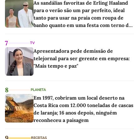
As sandálias favoritas de Erling Haaland
para o verão são um par perfeito, ideal
tanto para usar na praia com roupa de
banho quanto em uma festa com terno de
linho
7
TV
Apresentadora pede demissão de
telejornal para ser gerente em empresa:
"Mais tempo e paz"
8
PLANETA
Em 1997, cobriram um local deserto na
Costa Rica com 12.000 toneladas de cascas
de laranja; 16 anos depois, ninguém
reconheceu a paisagem
9
RECEITAS