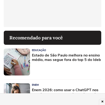
Recomendado para você
EDUCAÇÃO
Estado de São Paulo melhora no ensino
médio, mas segue fora do top 5 do Ideb
ENEM
Enem 2026: como usar o ChatGPT nos
estudos sem se tornar dependente da
ferramenta