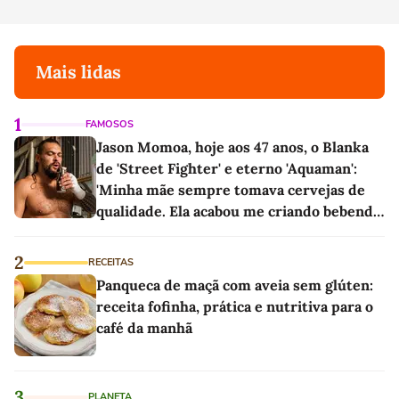
Mais lidas
1
FAMOSOS
Jason Momoa, hoje aos 47 anos, o Blanka
de 'Street Fighter' e eterno 'Aquaman':
'Minha mãe sempre tomava cervejas de
qualidade. Ela acabou me criando bebendo
as melhores'
2
RECEITAS
Panqueca de maçã com aveia sem glúten:
receita fofinha, prática e nutritiva para o
café da manhã
3
PLANETA