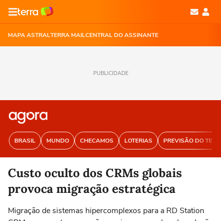
MAPA ASTRAL
TERRA MAIL
CENTRAL DO ASSINANTE
PUBLICIDADE
BRASIL
MUNDO
CHECAMOS
LOTERIAS
PREVISÃO DO TEM
Custo oculto dos CRMs globais
provoca migração estratégica
Migração de sistemas hipercomplexos para a RD Station