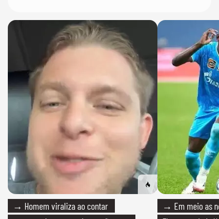
→ Homem viraliza ao contar
→ Em meio as n