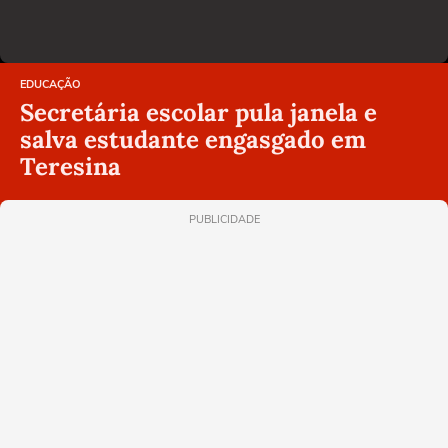
EDUCAÇÃO
Secretária escolar pula janela e
salva estudante engasgado em
Teresina
PUBLICIDADE