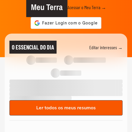
Meu Terra
Acessar o Meu Terra →
O ESSENCIAL DO DIA
Editar interesses →
Ler todos os meus resumos