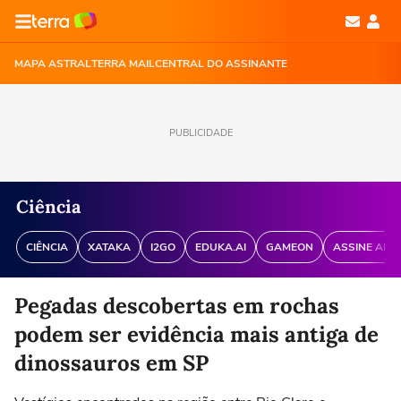
MAPA ASTRAL
TERRA MAIL
CENTRAL DO ASSINANTE
PUBLICIDADE
Ciência
CIÊNCIA
XATAKA
I2GO
EDUKA.AI
GAMEON
ASSINE ANT
Pegadas descobertas em rochas
podem ser evidência mais antiga de
dinossauros em SP