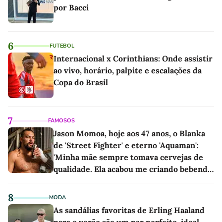
por Bacci
6
FUTEBOL
Internacional x Corinthians: Onde assistir
ao vivo, horário, palpite e escalações da
Copa do Brasil
7
FAMOSOS
Jason Momoa, hoje aos 47 anos, o Blanka
de 'Street Fighter' e eterno 'Aquaman':
'Minha mãe sempre tomava cervejas de
qualidade. Ela acabou me criando bebendo
as melhores'
8
MODA
As sandálias favoritas de Erling Haaland
para o verão são um par perfeito, ideal