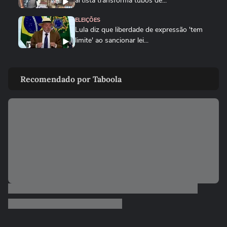
artista transforma tubos de...
ELEIÇÕES
Lula diz que liberdade de expressão 'tem
limite' ao sancionar lei...
ELEIÇÕES
Flávio Bolsonaro afirma que anúncio de
Recomendado por Taboola
Gaspar como vice foi...
CIDADES
Tornado atinge cidade do RS pela
segunda semana seguida; veja
BRASIL
Chegada de ciclone provoca granizo e
afeta mais de 100 casas no RS...
CIDADES
Chegada de ciclone provoca granizo e
afeta mais de 100 casas no RS
NOTÍCIAS