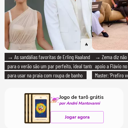
→ As sandálias favoritas de Erling Haaland
→ Zema diz não v
para o verão são um par perfeito, ideal tanto
apoio a Flávio no 
para usar na praia com roupa de banho
Master: 'Prefiro 
quanto em uma festa com terno de linho
PT'
Jogo de tarô grátis
por André Mantovanni
Jogar agora