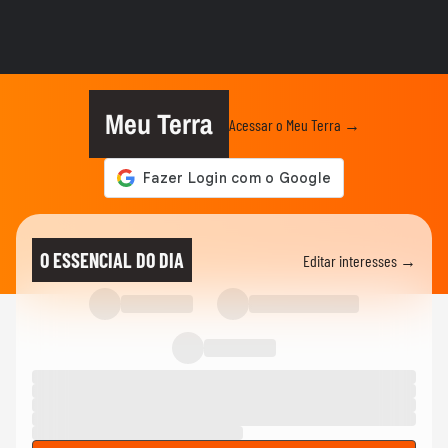
Vídeo mostra o momento em que pai e
madrasta suspeitos de matar...
NOTÍCIAS
Atraso em pedido gera discussão e briga
generalizada entre...
Meu Terra
Acessar o Meu Terra →
CIDADES
Carreta tomba e contêiner de 28
toneladas esmaga carro na Grande...
BRASIL
Risco de tornados: Defesa Civil do RS
O ESSENCIAL DO DIA
Editar interesses →
atualiza alerta em meio à...
CIDADES
Carro fica pendurado em estacionamento
de prédio após motorista...