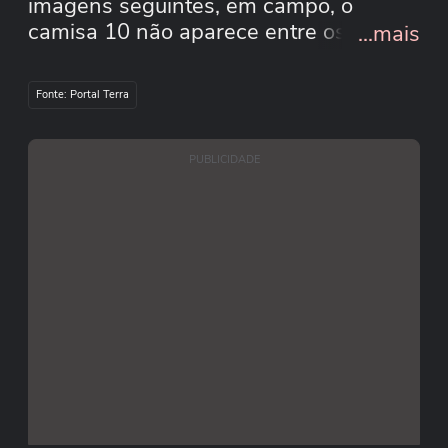
imagens seguintes, em campo, o
camisa 10 não aparece entre os
...mais
atletas. Imagens: CBF #terranacopa
#terraesportes
Fonte: Portal Terra
PUBLICIDADE