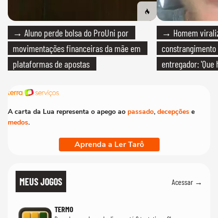
→ Aluno perde bolsa do ProUni por
→ Homem viraliz
movimentações financeiras da mãe em
constrangimento
plataformas de apostas
entregador: 'Que 
A carta da Lua representa o apego ao
passado
,
decepções
e
medos
.
Aprenda a Ler Tarô
MEUS JOGOS
Acessar →
TERMO