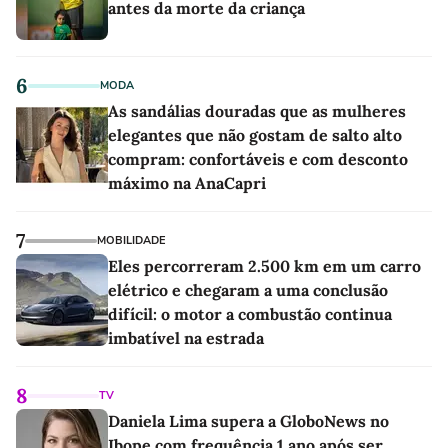
antes da morte da criança
6
MODA
As sandálias douradas que as mulheres
elegantes que não gostam de salto alto
compram: confortáveis e com desconto
máximo na AnaCapri
7
MOBILIDADE
Eles percorreram 2.500 km em um carro
elétrico e chegaram a uma conclusão
difícil: o motor a combustão continua
imbatível na estrada
8
TV
Daniela Lima supera a GloboNews no
Ibope com frequência 1 ano após ser