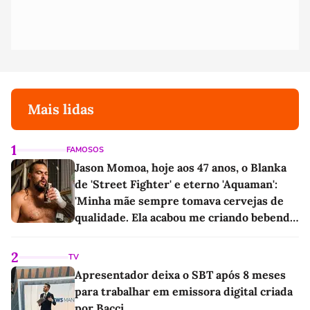
Mais lidas
1
FAMOSOS
Jason Momoa, hoje aos 47 anos, o Blanka
de 'Street Fighter' e eterno 'Aquaman':
'Minha mãe sempre tomava cervejas de
qualidade. Ela acabou me criando bebendo
as melhores'
2
TV
Apresentador deixa o SBT após 8 meses
para trabalhar em emissora digital criada
por Bacci