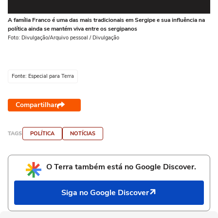
A família Franco é uma das mais tradicionais em Sergipe e sua influência na
Ma
política ainda se mantém viva entre os sergipanos
Se
Foto: Divulgação/Arquivo pessoal / Divulgação
Fot
Fonte: Especial para Terra
Compartilhar
TAGS
POLÍTICA
NOTÍCIAS
O Terra também está no Google Discover.
Siga no Google Discover