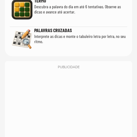
TERMO
Descubra a palavra do dia em até 6 tentativas. Observe as
dicas e avance até acertar.
PALAVRAS CRUZADAS
Interprete as dicas e monte o tabuleiro letra por letra, no seu
ritmo.
PUBLICIDADE