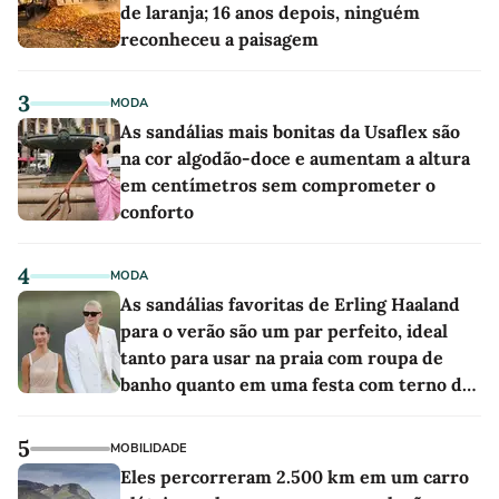
de laranja; 16 anos depois, ninguém
reconheceu a paisagem
3
MODA
As sandálias mais bonitas da Usaflex são
na cor algodão-doce e aumentam a altura
em centímetros sem comprometer o
conforto
4
MODA
As sandálias favoritas de Erling Haaland
para o verão são um par perfeito, ideal
tanto para usar na praia com roupa de
banho quanto em uma festa com terno de
linho
5
MOBILIDADE
Eles percorreram 2.500 km em um carro