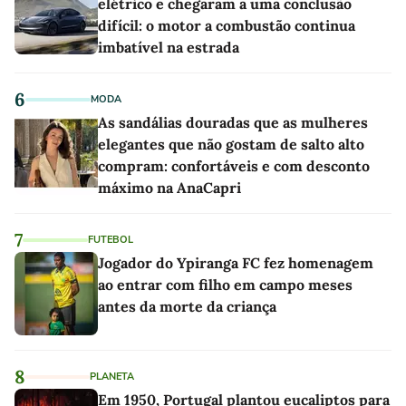
elétrico e chegaram a uma conclusão
difícil: o motor a combustão continua
imbatível na estrada
6
MODA
As sandálias douradas que as mulheres
elegantes que não gostam de salto alto
compram: confortáveis e com desconto
máximo na AnaCapri
7
FUTEBOL
Jogador do Ypiranga FC fez homenagem
ao entrar com filho em campo meses
antes da morte da criança
8
PLANETA
Em 1950, Portugal plantou eucaliptos para