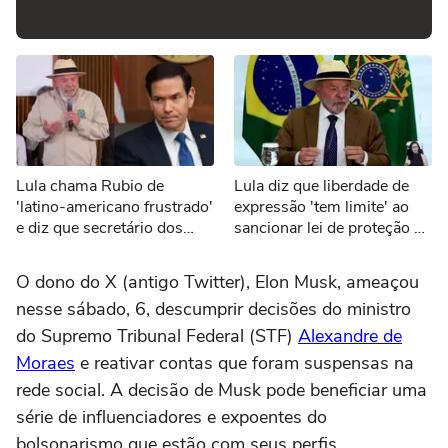
Lula chama Rubio de
Lula diz que liberdade de
'latino-americano frustrado'
expressão 'tem limite' ao
e diz que secretário dos
sancionar lei de proteção a
EUA 'odeia o Brasil'
menores de idade
O dono do X (antigo Twitter), Elon Musk, ameaçou
nesse sábado, 6, descumprir decisões do ministro
do Supremo Tribunal Federal (STF)
Alexandre de
Moraes
e reativar contas que foram suspensas na
rede social. A decisão de Musk pode beneficiar uma
série de influenciadores e expoentes do
bolsonarismo que estão com seus perfis