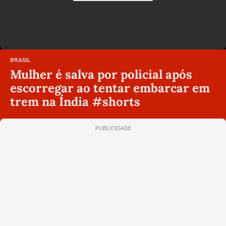
BRASIL
Mulher é salva por policial após
escorregar ao tentar embarcar em
trem na Índia #shorts
PUBLICIDADE