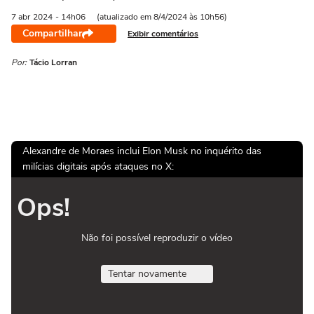
7 abr
2024
- 14h06
(atualizado em 8/4/2024 às 10h56)
Compartilhar
Exibir comentários
Por:
Tácio Lorran
Alexandre de Moraes inclui Elon Musk no inquérito das
milícias digitais após ataques no X:
Ops!
Não foi possível reproduzir o vídeo
Tentar novamente