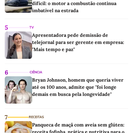
difícil: o motor a combustão continua
imbatível na estrada
5
TV
Apresentadora pede demissão de
telejornal para ser gerente em empresa:
"Mais tempo e paz"
6
CIÊNCIA
Bryan Johnson, homem que queria viver
até os 100 anos, admite que "foi longe
demais em busca pela longevidade"
7
RECEITAS
Panqueca de maçã com aveia sem glúten:
receita fofinha, prática e nutritiva para o