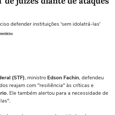
a' de juízes diante de ataques
iso defender instituições 'sem idolatrá-las'
mentários
eral (STF)
, ministro
Edson Fachin
, defendeu
os reajam com "resiliência" às críticas e
rio
. Ele também alertou para a necessidade de
las".