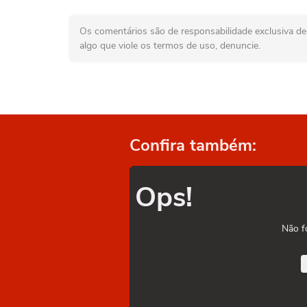
Os comentários são de responsabilidade exclusiva de 
algo que viole os termos de uso, denuncie.
Confira também:
Ops!
Não f