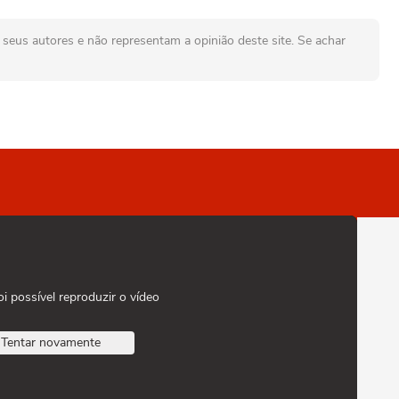
seus autores e não representam a opinião deste site. Se achar
oi possível reproduzir o vídeo
Tentar novamente