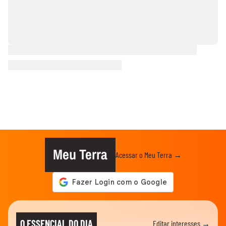
Meu Terra
Acessar o Meu Terra →
O ESSENCIAL DO DIA
Editar interesses →