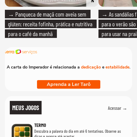
→ Panqueca de maçã com aveia sem
→ As sandálias f
glúten: receita fofinha, prática e nutritiva
para o verão são 
para o café da manhã
para usar na pra
quanto em uma fe
A carta do Imperador é relacionada a
dedicação
e
estabilidade
.
Aprenda a Ler Tarô
MEUS JOGOS
Acessar →
TERMO
Descubra a palavra do dia em até 6 tentativas. Observe as
dicas e avance até acertar.