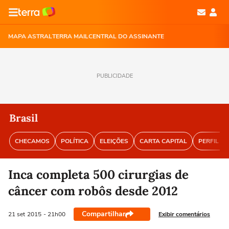
MAPA ASTRAL
TERRA MAIL
CENTRAL DO ASSINANTE
PUBLICIDADE
Brasil
CHECAMOS
POLÍTICA
ELEIÇÕES
CARTA CAPITAL
PERFIL BR
Inca completa 500 cirurgias de
câncer com robôs desde 2012
Compartilhar
Exibir comentários
21 set
2015
- 21h00