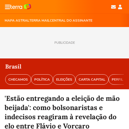
MAPA ASTRAL
TERRA MAIL
CENTRAL DO ASSINANTE
PUBLICIDADE
Brasil
CHECAMOS
POLÍTICA
ELEIÇÕES
CARTA CAPITAL
PERFIL BR
'Estão entregando a eleição de mão
beijada': como bolsonaristas e
indecisos reagiram à revelação do
elo entre Flávio e Vorcaro