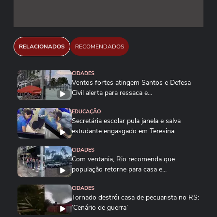
chegada da Polícia Militar, que a
prende e a conduz até a delegacia. "A
Prefeitura de Penha repudia
veementemente o ato e lamenta o
RELACIONADOS
RECOMENDADOS
ocorrido", afirmou a administração
municipal.
CIDADES
Ventos fortes atingem Santos e Defesa
Civil alerta para ressaca e...
EDUCAÇÃO
Secretária escolar pula janela e salva
estudante engasgado em Teresina
CIDADES
Com ventania, Rio recomenda que
população retorne para casa e...
CIDADES
Tornado destrói casa de pecuarista no RS:
‘Cenário de guerra’