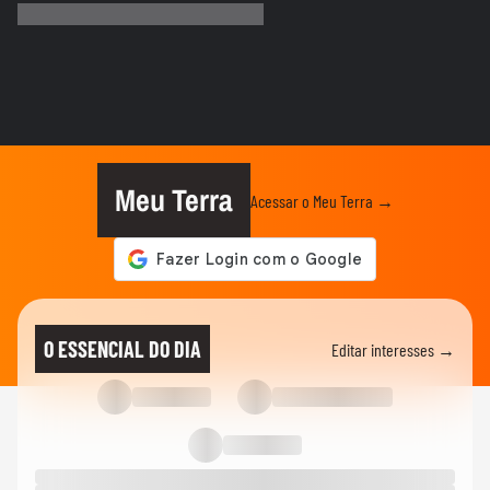
afeta mais de 100 casas no RS
NOTÍCIAS
Vídeo mostra o momento em que pai e
madrasta suspeitos de matar...
NOTÍCIAS
Atraso em pedido gera discussão e briga
generalizada entre...
Meu Terra
Acessar o Meu Terra →
CIDADES
Carreta tomba e contêiner de 28
toneladas esmaga carro na Grande...
CIDADES
Carro fica pendurado em estacionamento
O ESSENCIAL DO DIA
Editar interesses →
de prédio após motorista...
CIDADES
Após fim da greve, falha na CPTM
provoca lotação em estações de...