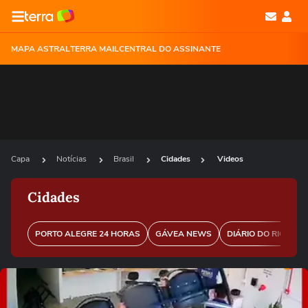
MAPA ASTRAL
TERRA MAIL
CENTRAL DO ASSINANTE
Capa
Notícias
Brasil
Cidades
Videos
Cidades
PORTO ALEGRE 24 HORAS
GÁVEA NEWS
DIÁRIO DO RIO
P
Ops!