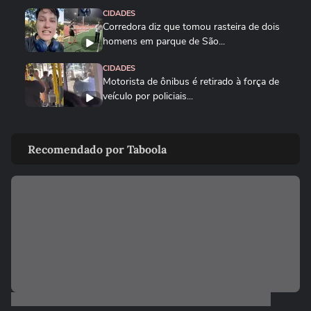
CIDADES
Corredora diz que tomou rasteira de dois
homens em parque de São...
CIDADES
Motorista de ônibus é retirado à força de
veículo por policiais...
CIDADES
Sessão da Câmara é interrompida após
Recomendado por Taboola
briga entre vereadores no...
VIDA E ESTILO
'Comecei por necessidade de criança':
artista transforma tubos de...
CIDADES
Tornado atinge cidade do RS pela
segunda semana seguida; veja
CIDADES
Chegada de ciclone provoca granizo e