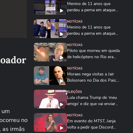
Menino de 11 anos que
perdeu a perna em ataque
de tubarão dá...
NOTÍCIAS
Menino de 11 anos que
perdeu a perna em ataque
de tubarão dá...
NOTÍCIAS
Piloto que morreu em queda
doador
de helicóptero no Rio era
instrutor de...
NOTÍCIAS
Moraes nega visitas a Jair
Bolsonaro no Dia dos Pais;
Flávio e...
ELEIÇÕES
Lula chama Trump de ‘meu
amigo’ e diz que vai enviar
s um
dados sobre...
NOTÍCIAS
 ocorreu no
Em evento do MTST, Janja
volta a pedir que Discord
, as irmãs