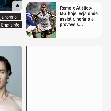
Remo x Atlético-
MG hoje: veja onde
ja horário,
assistir, horário e
prováveis
 Brasileirão
escalações