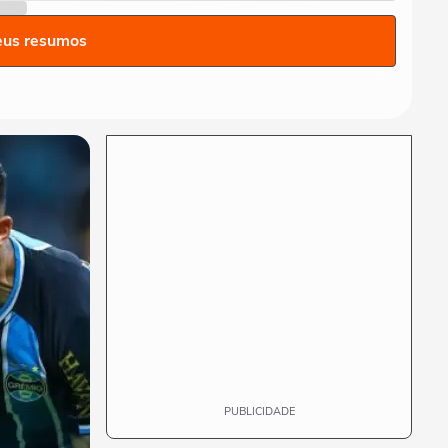
americano frustrado' e diz
que...
eus resumos
CIDADES
Ventos fortes atingem
Santos e Defesa Civil alerta
para ressaca e...
EDUCAÇÃO
Secretária escolar pula
janela e salva estudante
engasgado em Teresina
CIDADES
Com ventania, Rio
recomenda que população
retorne para casa e...
PUBLICIDADE