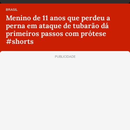
BRASIL
Menino de 11 anos que perdeu a
perna em ataque de tubarão dá
primeiros passos com prótese
#shorts
PUBLICIDADE