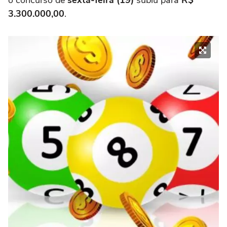
o concurso de
sexta-feira (19)
subiu para
R$
3.300.000,00
.