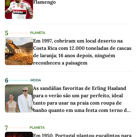
Flamengo
5
PLANETA
Em 1997, cobriram um local deserto na
Costa Rica com 12.000 toneladas de cascas
de laranja; 16 anos depois, ninguém
reconheceu a paisagem
6
MODA
As sandálias favoritas de Erling Haaland
para o verão são um par perfeito, ideal
tanto para usar na praia com roupa de
banho quanto em uma festa com terno de
linho
7
PLANETA
Em 1950, Portugal plantou eucaliptos para