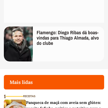
Flamengo: Diego Ribas dá boas-
vindas para Thiago Almada, alvo
do clube
Mais lidas
1
RECEITAS
Panqueca de maçã com aveia sem glúten: