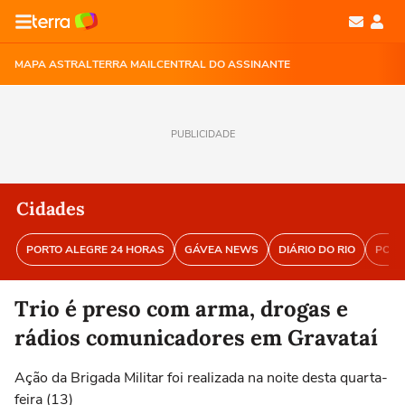
MAPA ASTRAL
TERRA MAIL
CENTRAL DO ASSINANTE
PUBLICIDADE
Cidades
PORTO ALEGRE 24 HORAS
GÁVEA NEWS
DIÁRIO DO RIO
PORT
Trio é preso com arma, drogas e
rádios comunicadores em Gravataí
Ação da Brigada Militar foi realizada na noite desta quarta-
feira (13)