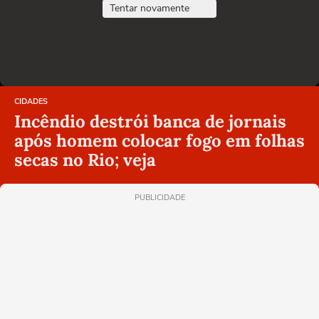
Tentar novamente
CIDADES
Incêndio destrói banca de jornais
após homem colocar fogo em folhas
secas no Rio; veja
PUBLICIDADE