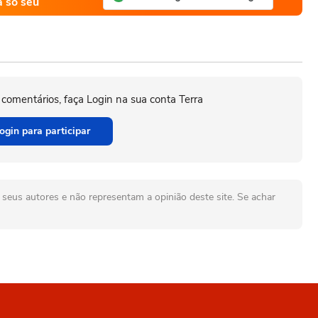
a só seu
 comentários, faça Login na sua conta Terra
ogin para participar
seus autores e não representam a opinião deste site. Se achar