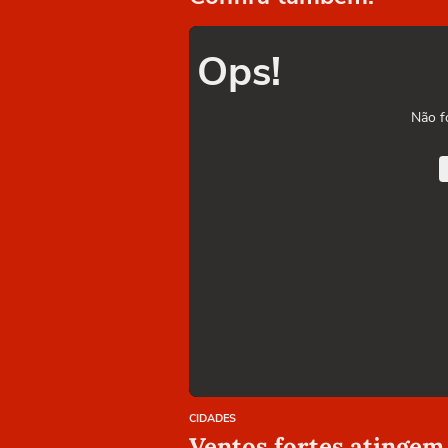
Ops!
Não f
CIDADES
Ventos fortes atingem 