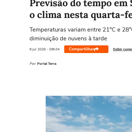
Previsão do tempo em S
o clima nesta quarta-f
Temperaturas variam entre 21°C e 28°
diminuição de nuvens à tarde
Compartilhar
8 jul
2026
- 09h34
Exibir come
Por:
Portal Terra