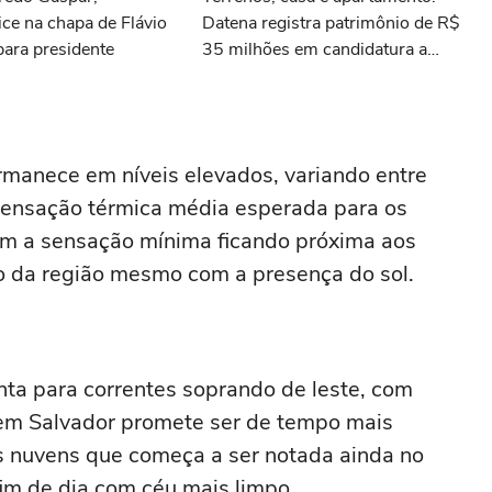
ice na chapa de Flávio
Datena registra patrimônio de R$
ara presidente
35 milhões em candidatura a
deputado federal por SP
rmanece em níveis elevados, variando entre
sensação térmica média esperada para os
com a sensação mínima ficando próxima aos
o da região mesmo com a presença do sol.
nta para correntes soprando de leste, com
 em Salvador promete ser de tempo mais
as nuvens que começa a ser notada ainda no
im de dia com céu mais limpo.