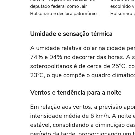
deputado federal como Jair
escolhido v
Bolsonaro e declara patrimônio de
Bolsonaro p
R$ 187 mil
Umidade e sensação térmica
A umidade relativa do ar na cidade pe
74% e 94% no decorrer das horas. A 
soteropolitanos é de cerca de 25°C, 
23°C, o que compõe o quadro climátic
Ventos e tendência para a noite
Em relação aos ventos, a previsão apo
intensidade média de 6 km/h. A noite
estável, consolidando a diminuição d
período da tarde, proporcionando um f