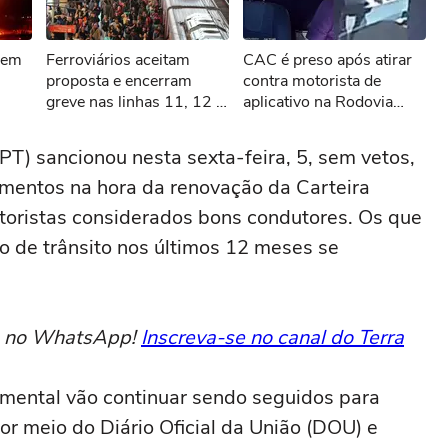
sível reproduzir o vídeo
vem
Ferroviários aceitam
CAC é preso após atirar
ar novamente
proposta e encerram
contra motorista de
greve nas linhas 11, 12 e
aplicativo na Rodovia
13 da CPTM em SP
Anhanguera
(PT) sancionou nesta sexta-feira, 5, sem vetos,
imentos na hora da renovação da Carteira
toristas considerados bons condutores. Os que
o de trânsito nos últimos 12 meses se
to no WhatsApp!
Inscreva-se no canal do Terra
 mental vão continuar sendo seguidos para
or meio do Diário Oficial da União (DOU) e