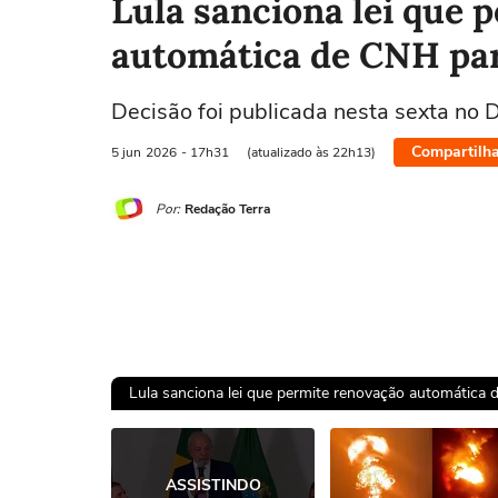
Lula sanciona lei que 
automática de CNH pa
Decisão foi publicada nesta sexta no D
Compartilha
5 jun
2026
- 17h31
(atualizado às 22h13)
Por:
Redação Terra
Lula sanciona lei que permite renovação automática
Ops!
ASSISTINDO