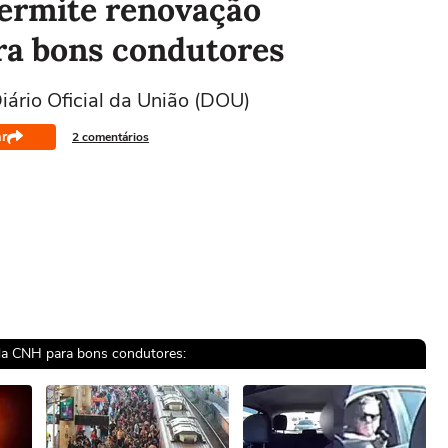
permite renovação
ra bons condutores
iário Oficial da União (DOU)
r
2 comentários
 da CNH para bons condutores: