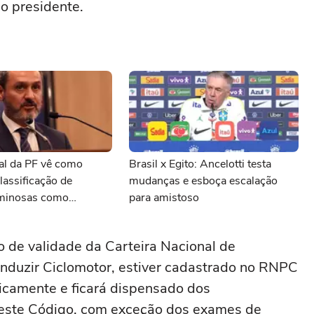
do presidente.
al da PF vê como
Brasil x Egito: Ancelotti testa
classificação de
mudanças e esboça escalação
iminosas como
para amistoso
 pelos EUA
o de validade da Carteira Nacional de
onduzir Ciclomotor, estiver cadastrado no RNPC
icamente e ficará dispensado dos
deste Código, com exceção dos exames de