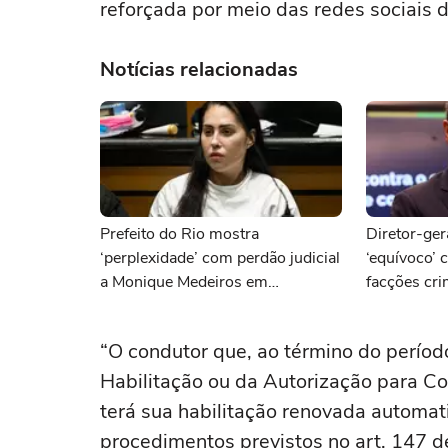
reforçada por meio das redes sociais 
Notícias relacionadas
Prefeito do Rio mostra
Diretor-ger
‘perplexidade’ com perdão judicial
‘equívoco’ 
a Monique Medeiros em
facções cr
julgamento pela morte de Henry
terroristas
Borel
“O condutor que, ao término do períod
Habilitação ou da Autorização para C
terá sua habilitação renovada automat
procedimentos previstos no art. 147 