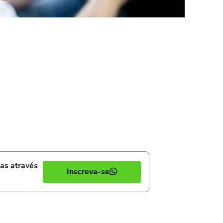
ias através
Inscreva-se