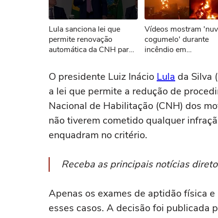
Não foi pos
Lula sanciona lei que
Vídeos mostram 'nu
Tent
permite renovação
cogumelo' durante
automática da CNH para
incêndio em
bons condutores
Itaquaquecetuba (SP)
O presidente Luiz Inácio
Lula
da Silva 
a lei que permite a redução de proced
Nacional de Habilitação (CNH) dos mo
não tiverem cometido qualquer infraçã
enquadram no critério.
Receba as principais notícias dire
Apenas os exames de aptidão física e
esses casos. A decisão foi publicada p