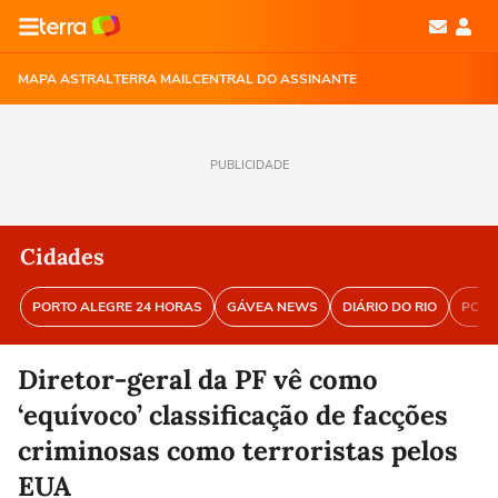
MAPA ASTRAL
TERRA MAIL
CENTRAL DO ASSINANTE
PUBLICIDADE
Cidades
PORTO ALEGRE 24 HORAS
GÁVEA NEWS
DIÁRIO DO RIO
PORT
Diretor-geral da PF vê como
‘equívoco’ classificação de facções
criminosas como terroristas pelos
EUA