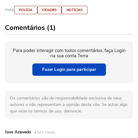
TAGS
POLÍCIA
CIDADES
NOTÍCIAS
Comentários (1)
Para poder interagir com todos comentários, faça Login
na sua conta Terra
Fazer Login para participar
Os comentários são de responsabilidade exclusiva de seus
autores e não representam a opinião deste site. Se achar algo
que viole os termos de uso, denuncie.
Jose Azevedo
• há 2 meses