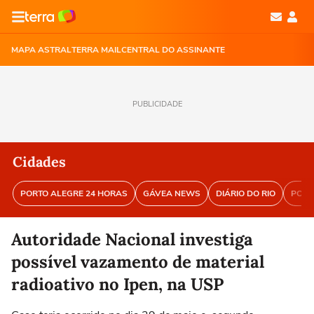
MAPA ASTRAL
TERRA MAIL
CENTRAL DO ASSINANTE
PUBLICIDADE
Cidades
PORTO ALEGRE 24 HORAS
GÁVEA NEWS
DIÁRIO DO RIO
PORT
Autoridade Nacional investiga
possível vazamento de material
radioativo no Ipen, na USP