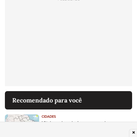
Recomendado para você
CIDADES
'Ciclone-bomba': tempestades e
vendavais devem atingir 11 estados na
sexta-feira, alerta Inmet