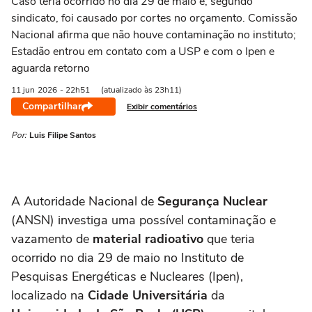
Caso teria ocorrido no dia 29 de maio e, segundo
sindicato, foi causado por cortes no orçamento. Comissão
Nacional afirma que não houve contaminação no instituto;
Estadão entrou em contato com a USP e com o Ipen e
aguarda retorno
11 jun
2026
- 22h51
(atualizado às 23h11)
Compartilhar
Exibir comentários
Por:
Luis Filipe Santos
A Autoridade Nacional de
Segurança Nuclear
(ANSN) investiga uma possível contaminação e
vazamento de
material radioativo
que teria
ocorrido no dia 29 de maio no Instituto de
Pesquisas Energéticas e Nucleares (Ipen),
localizado na
Cidade Universitária
da