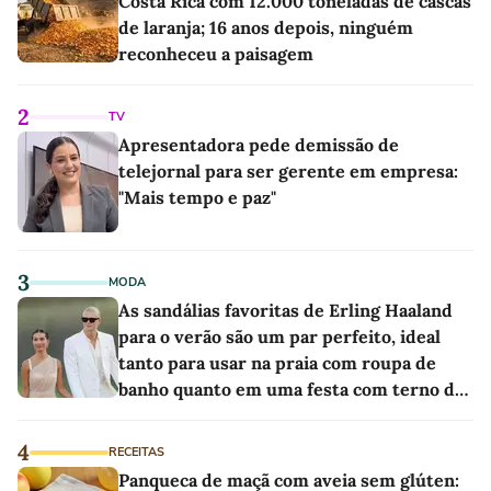
Costa Rica com 12.000 toneladas de cascas
de laranja; 16 anos depois, ninguém
reconheceu a paisagem
2
TV
Apresentadora pede demissão de
telejornal para ser gerente em empresa:
"Mais tempo e paz"
3
MODA
As sandálias favoritas de Erling Haaland
para o verão são um par perfeito, ideal
tanto para usar na praia com roupa de
banho quanto em uma festa com terno de
linho
4
RECEITAS
Panqueca de maçã com aveia sem glúten: