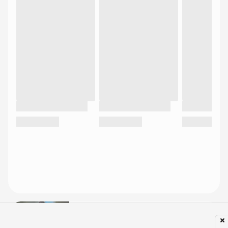
Jogador do Ypiranga FC fez
homenagem ao entrar com filho