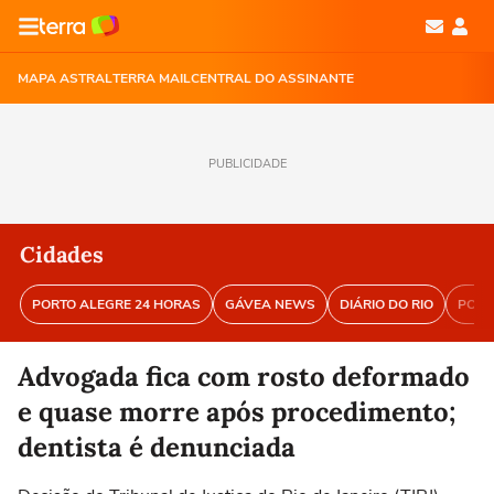
MAPA ASTRAL
TERRA MAIL
CENTRAL DO ASSINANTE
PUBLICIDADE
Cidades
PORTO ALEGRE 24 HORAS
GÁVEA NEWS
DIÁRIO DO RIO
PORT
Advogada fica com rosto deformado
e quase morre após procedimento;
dentista é denunciada