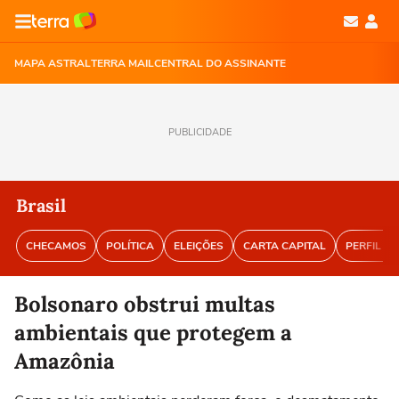
MAPA ASTRAL
TERRA MAIL
CENTRAL DO ASSINANTE
PUBLICIDADE
Brasil
CHECAMOS
POLÍTICA
ELEIÇÕES
CARTA CAPITAL
PERFIL BR
Bolsonaro obstrui multas
ambientais que protegem a
Amazônia