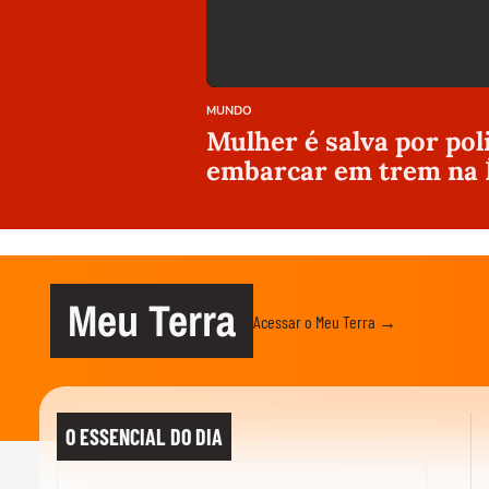
MUNDO
Mulher é salva por pol
embarcar em trem na 
Meu Terra
Acessar o Meu Terra →
O ESSENCIAL DO DIA