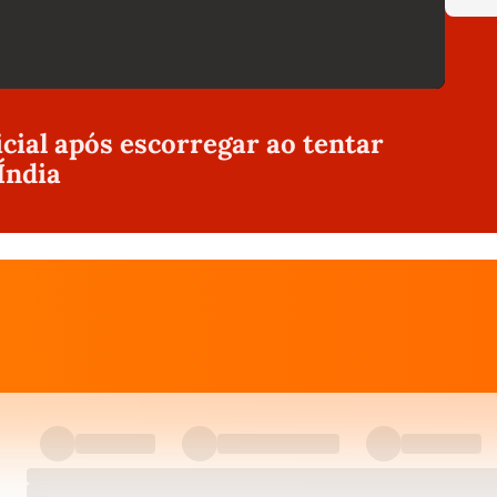
icial após escorregar ao tentar
Índia