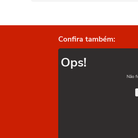
Confira também:
Ops!
Não f