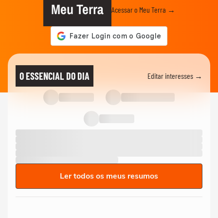
Meu Terra
Acessar o Meu Terra →
O ESSENCIAL DO DIA
Editar interesses →
Ler todos os meus resumos