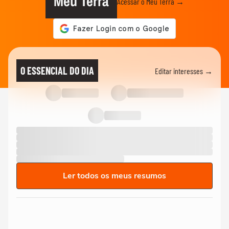
Meu Terra
Acessar o Meu Terra →
O ESSENCIAL DO DIA
Editar interesses →
Ler todos os meus resumos