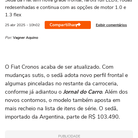
Sedã da Fiat tem nova grade frontal, faróis full LEDs, rodas
redesenhadas e continua com as opções de motor 1.0 e
1.3 flex
Compartilhar
Exibir comentários
25 abr
2025
- 10h02
Por:
Vagner Aquino
O Fiat Cronos acaba de ser atualizado. Com
mudanças sutis, o sedã adota novo perfil frontal e
algumas pinceladas no restante da carroceria,
conforme já adiantou o
Jornal do Carro
. Além dos
novos contornos, o modelo também aposta em
mais recheio na lista de itens de série. O sedã,
importado da Argentina, parte de R$ 103.490.
PUBLICIDADE