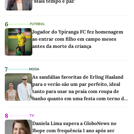
"Mais tempo e paz"
6
FUTEBOL
Jogador do Ypiranga FC fez homenagem
ao entrar com filho em campo meses
antes da morte da criança
7
MODA
As sandálias favoritas de Erling Haaland
para o verão são um par perfeito, ideal
tanto para usar na praia com roupa de
banho quanto em uma festa com terno de
linho
8
TV
Daniela Lima supera a GloboNews no
Ibope com frequência 1 ano após ser